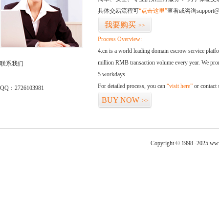
具体交易流程可
“点击这里”
查看或咨询support@
我要购买
>>
Process Overview:
4.cn is a world leading domain escrow service plat
million RMB transaction volume every year. We promi
联系我们
5 workdays.
For detailed process, you can
“visit here”
or contact
QQ：2726103981
BUY NOW
>>
Copyright © 1998 -2025 www.